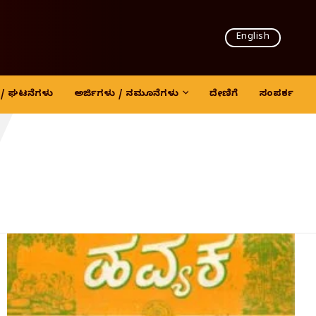
English
7
ದಿ / ಘಟನೆಗಳು
ಅರ್ಜಿಗಳು / ನಮೂನೆಗಳು
ದೇಣಿಗೆ
ಸಂಪರ್ಕ