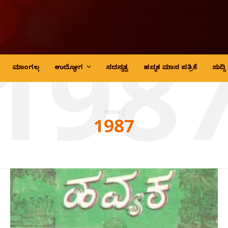
198
ಮಾಂಗಲ್ಯ
ಉದ್ಯೋಗ
ಸದಸ್ಯತ್ವ
ಹವ್ಯಕ ಮಾಸ ಪತ್ರಿಕೆ
ಸುದ್
Home
/
1987