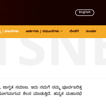
English
TSN
್ದಿ / ಘಟನೆಗಳು
ಅರ್ಜಿಗಳು / ನಮೂನೆಗಳು
ದೇಣಿಗೆ
ಸಂಪರ್ಕ
ವಂತ, ಜಾಗೃತ ಸಮಾಜ. ಇದು ನಮಗೆ ನಮ್ಮ ಪೂರ್ವಜರಿತ್ತ
ಗವಾಗುವ ಕೆಲಸ ಮಾಡುತ್ತಿದೆ. ಹವ್ಯಕ ಮಹಾಸಭೆ