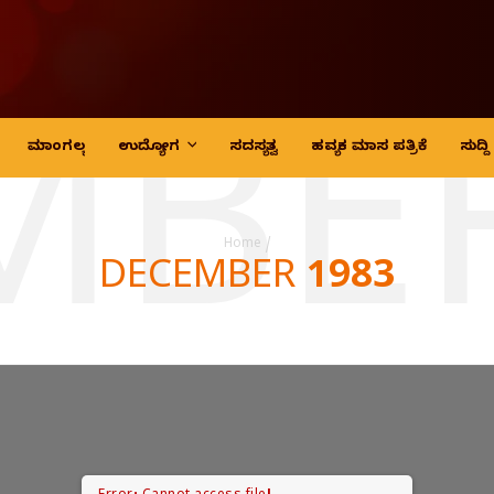
MBER
ಮಾಂಗಲ್ಯ
ಉದ್ಯೋಗ
ಸದಸ್ಯತ್ವ
ಹವ್ಯಕ ಮಾಸ ಪತ್ರಿಕೆ
ಸುದ್
Home
/
DECEMBER 1983