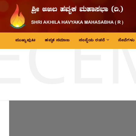
ECE
ಮುಖ್ಯ ಪುಟ
ಹವ್ಯಕ ಸಮಾಜ
ಸಂಸ್ಥೆಯ ರಚನೆ
ಸೇವೆಗಳು