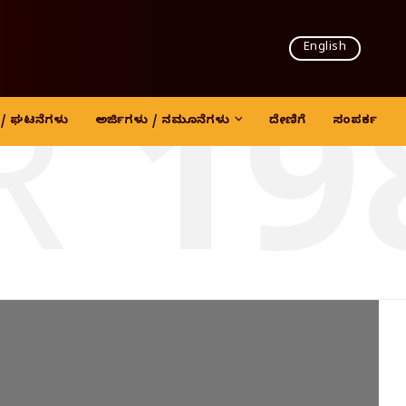
English
 19
ದಿ / ಘಟನೆಗಳು
ಅರ್ಜಿಗಳು / ನಮೂನೆಗಳು
ದೇಣಿಗೆ
ಸಂಪರ್ಕ