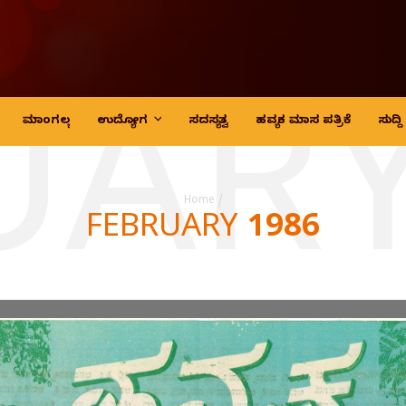
UARY
ಮಾಂಗಲ್ಯ
ಉದ್ಯೋಗ
ಸದಸ್ಯತ್ವ
ಹವ್ಯಕ ಮಾಸ ಪತ್ರಿಕೆ
ಸುದ್
Home
/
FEBRUARY 1986