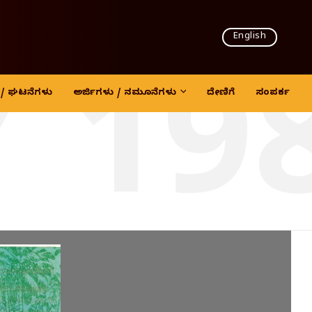
English
 19
ದಿ / ಘಟನೆಗಳು
ಅರ್ಜಿಗಳು / ನಮೂನೆಗಳು
ದೇಣಿಗೆ
ಸಂಪರ್ಕ