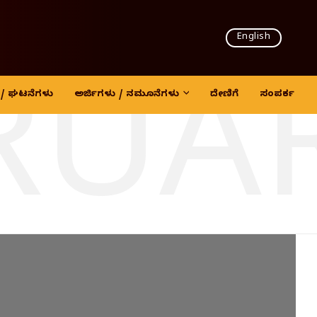
English
RUA
ದಿ / ಘಟನೆಗಳು
ಅರ್ಜಿಗಳು / ನಮೂನೆಗಳು
ದೇಣಿಗೆ
ಸಂಪರ್ಕ