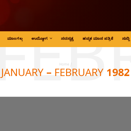
 FEB
ಮಾಂಗಲ್ಯ
ಉದ್ಯೋಗ
ಸದಸ್ಯತ್ವ
ಹವ್ಯಕ ಮಾಸ ಪತ್ರಿಕೆ
ಸುದ್
Home
/
JANUARY – FEBRUARY 1982