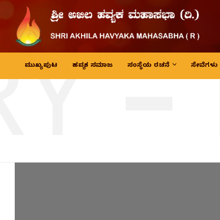
Y –
ಮುಖ್ಯ ಪುಟ
ಹವ್ಯಕ ಸಮಾಜ
ಸಂಸ್ಥೆಯ ರಚನೆ
ಸೇವೆಗಳು