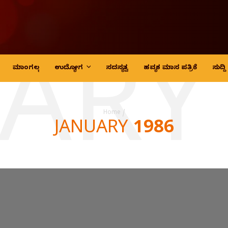
ARY
ಮಾಂಗಲ್ಯ
ಉದ್ಯೋಗ
ಸದಸ್ಯತ್ವ
ಹವ್ಯಕ ಮಾಸ ಪತ್ರಿಕೆ
ಸುದ್
Home
/
JANUARY 1986