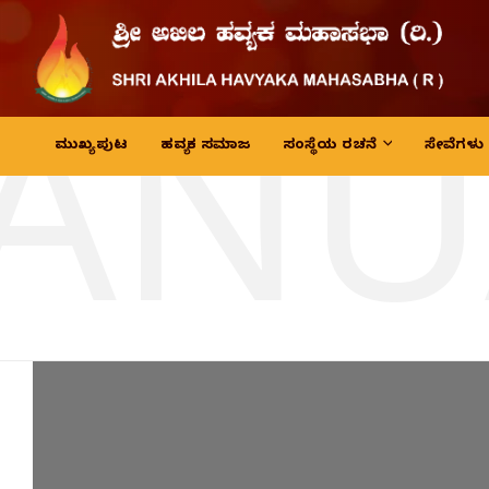
JANU
ಮುಖ್ಯ ಪುಟ
ಹವ್ಯಕ ಸಮಾಜ
ಸಂಸ್ಥೆಯ ರಚನೆ
ಸೇವೆಗಳು