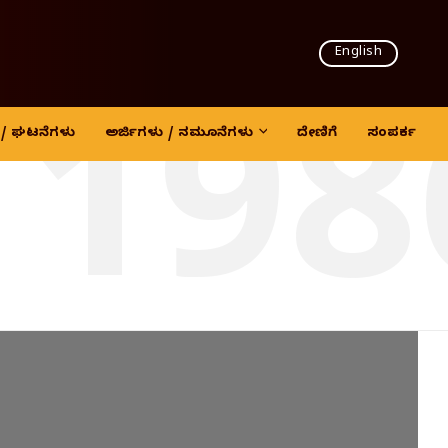
English
 198
ದಿ / ಘಟನೆಗಳು
ಅರ್ಜಿಗಳು / ನಮೂನೆಗಳು
ದೇಣಿಗೆ
ಸಂಪರ್ಕ