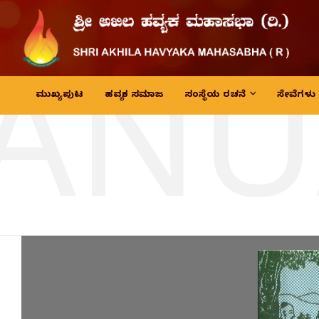
JANU
ಮುಖ್ಯ ಪುಟ
ಹವ್ಯಕ ಸಮಾಜ
ಸಂಸ್ಥೆಯ ರಚನೆ
ಸೇವೆಗಳು