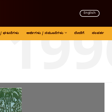
English
 199
ದಿ / ಘಟನೆಗಳು
ಅರ್ಜಿಗಳು / ನಮೂನೆಗಳು
ದೇಣಿಗೆ
ಸಂಪರ್ಕ