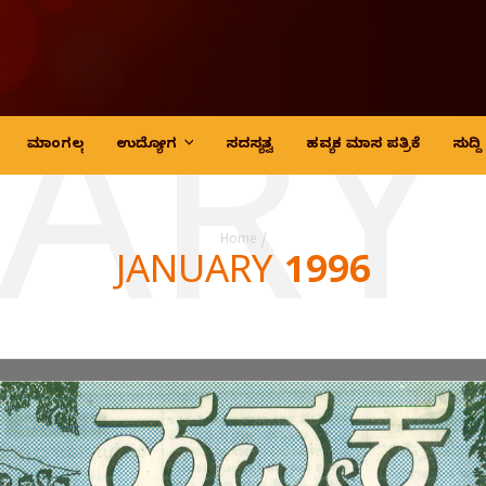
ARY
ಮಾಂಗಲ್ಯ
ಉದ್ಯೋಗ
ಸದಸ್ಯತ್ವ
ಹವ್ಯಕ ಮಾಸ ಪತ್ರಿಕೆ
ಸುದ್
Home
/
JANUARY 1996