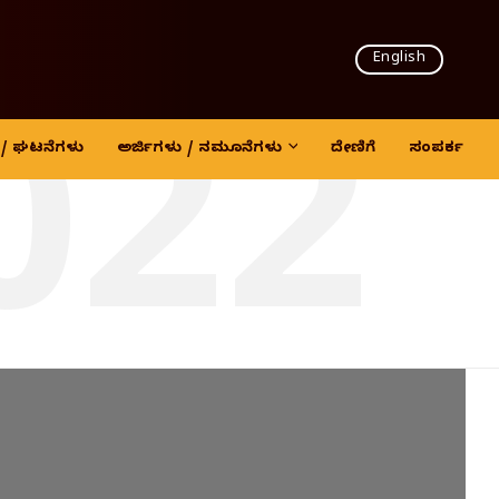
English
022
ದಿ / ಘಟನೆಗಳು
ಅರ್ಜಿಗಳು / ನಮೂನೆಗಳು
ದೇಣಿಗೆ
ಸಂಪರ್ಕ