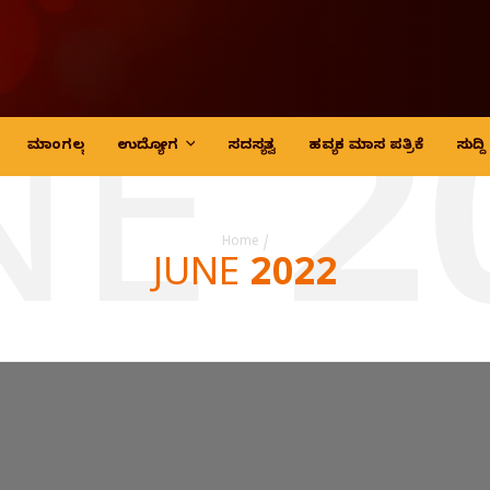
NE 2
ಮಾಂಗಲ್ಯ
ಉದ್ಯೋಗ
ಸದಸ್ಯತ್ವ
ಹವ್ಯಕ ಮಾಸ ಪತ್ರಿಕೆ
ಸುದ್
Home
/
JUNE 2022