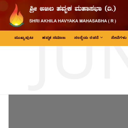
JU
ಮುಖ್ಯ ಪುಟ
ಹವ್ಯಕ ಸಮಾಜ
ಸಂಸ್ಥೆಯ ರಚನೆ
ಸೇವೆಗಳು