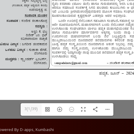
3(1/39)
Powered By
D-apps, Kumbashi