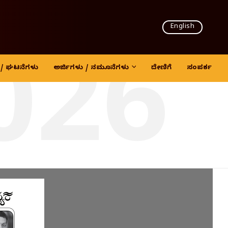
English
026
ದಿ / ಘಟನೆಗಳು
ಅರ್ಜಿಗಳು / ನಮೂನೆಗಳು
ದೇಣಿಗೆ
ಸಂಪರ್ಕ