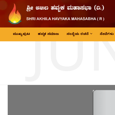
JU
ಮುಖ್ಯ ಪುಟ
ಹವ್ಯಕ ಸಮಾಜ
ಸಂಸ್ಥೆಯ ರಚನೆ
ಸೇವೆಗಳು