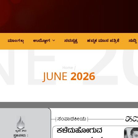
NE 2
ಮಾಂಗಲ್ಯ
ಉದ್ಯೋಗ
ಸದಸ್ಯತ್ವ
ಹವ್ಯಕ ಮಾಸ ಪತ್ರಿಕೆ
ಸುದ್
Home
/
JUNE 2026