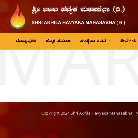
MAR
ಮುಖ್ಯ ಪುಟ
ಹವ್ಯಕ ಸಮಾಜ
ಸಂಸ್ಥೆಯ ರಚನೆ
ಸೇವೆಗಳು
Copyright
2024
Shri Akhila Havyaka Mahasabha. 