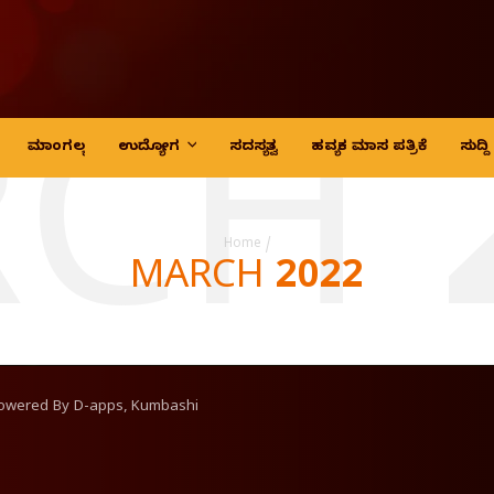
CH 
ಮಾಂಗಲ್ಯ
ಉದ್ಯೋಗ
ಸದಸ್ಯತ್ವ
ಹವ್ಯಕ ಮಾಸ ಪತ್ರಿಕೆ
ಸುದ್
Home
/
MARCH 2022
Powered By
D-apps, Kumbashi