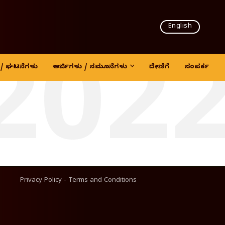
English
202
ದಿ / ಘಟನೆಗಳು
ಅರ್ಜಿಗಳು / ನಮೂನೆಗಳು
ದೇಣಿಗೆ
ಸಂಪರ್ಕ
Privacy Policy
-
Terms and Conditions