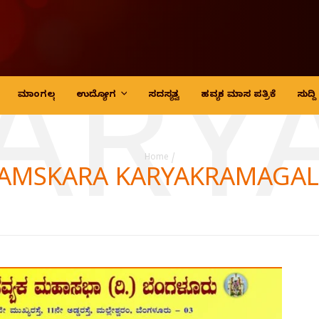
KARY
ಮಾಂಗಲ್ಯ
ಉದ್ಯೋಗ
ಸದಸ್ಯತ್ವ
ಹವ್ಯಕ ಮಾಸ ಪತ್ರಿಕೆ
ಸುದ್
Home
/
AMSKARA KARYAKRAMAGA