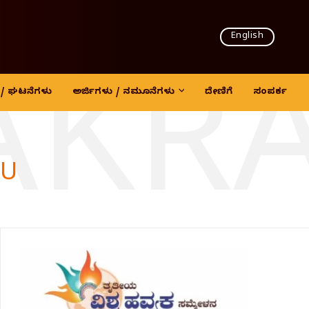
English
AKR
ದಿ / ಘಟನೆಗಳು
ಅರ್ಜಿಗಳು / ನಮೂನೆಗಳು
ದೇಣಿಗೆ
ಸಂಪರ್ಕ
LU