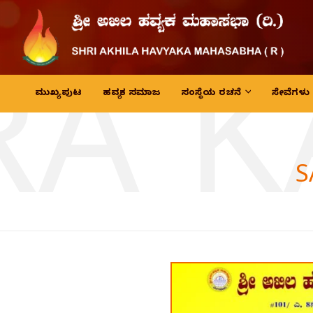
RA 
ಮುಖ್ಯ ಪುಟ
ಹವ್ಯಕ ಸಮಾಜ
ಸಂಸ್ಥೆಯ ರಚನೆ
ಸೇವೆಗಳು
S