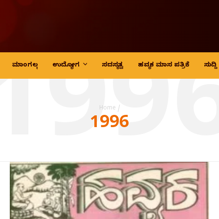
199
ಮಾಂಗಲ್ಯ
ಉದ್ಯೋಗ
ಸದಸ್ಯತ್ವ
ಹವ್ಯಕ ಮಾಸ ಪತ್ರಿಕೆ
ಸುದ್
Home
/
1996