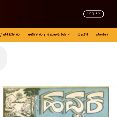
English
6
ದಿ / ಘಟನೆಗಳು
ಅರ್ಜಿಗಳು / ನಮೂನೆಗಳು
ದೇಣಿಗೆ
ಸಂಪರ್ಕ